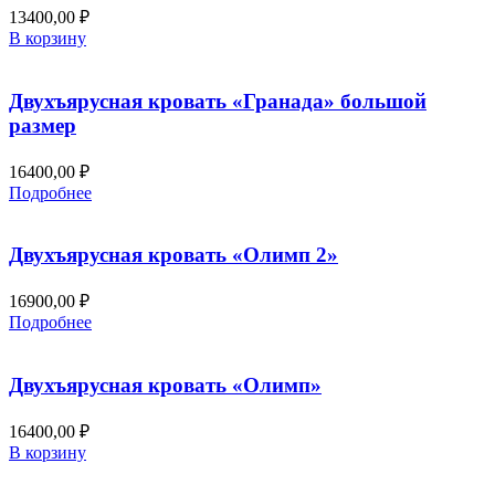
13400,00
₽
В корзину
Двухъярусная кровать «Гранада» большой
размер
16400,00
₽
Этот
Подробнее
товар
имеет
несколько
Двухъярусная кровать «Олимп 2»
вариаций.
Опции
16900,00
₽
можно
Этот
Подробнее
выбрать
товар
на
имеет
странице
несколько
Двухъярусная кровать «Олимп»
товара.
вариаций.
Опции
16400,00
₽
можно
В корзину
выбрать
на