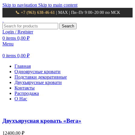
Skip to navigation
Skip to main content
📞 +7 (963) 638-46-61
| MAX | Пн–Пт 9:00–20:00 по МСК
Search
Login / Register
0
items
0,00
₽
Menu
0
items
0,00
₽
Главная
Одноярусные кровати
Подставки декоративные
Двухъярусные кровати
Контакты
Распродажа
О Нас
Двухъярусная кровать «Вега»
12400,00
₽