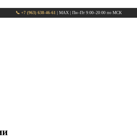
📞 +7 (963) 638-46-61
| MAX | Пн–Пт 9:00–20:00 по МСК
ии