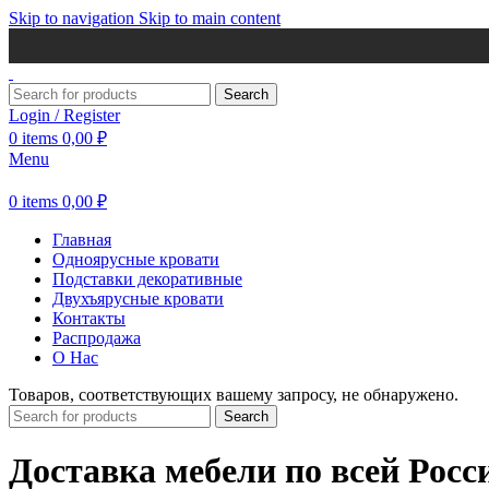
Skip to navigation
Skip to main content
Search
Login / Register
0
items
0,00
₽
Menu
0
items
0,00
₽
Главная
Одноярусные кровати
Подставки декоративные
Двухъярусные кровати
Контакты
Распродажа
О Нас
Товаров, соответствующих вашему запросу, не обнаружено.
Search
Доставка мебели по всей Росс