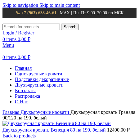
Skip to navigation
Skip to main content
📞 +7 (963) 638-46-61
| MAX | Пн–Пт 9:00–20:00 по МСК
Search
Login / Register
0
items
0,00
₽
Menu
0
items
0,00
₽
Главная
Одноярусные кровати
Подставки декоративные
Двухъярусные кровати
Контакты
Распродажа
О Нас
Главная
Двухъярусные кровати
Двухъярусная кровать Гранада
90/120 на 190, белый
Двухъярусная кровать Венеция 80 на 190, белый
12400,00
₽
Back to products